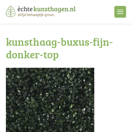
kunsthaag-buxus-fijn-
donker-top