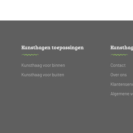
Kunsthagen toepassingen
Kunsthag
Kunsthaag voor binnen
Contact
Kunsthaag voor buiten
Over ons
Klantenserv
Algemene v