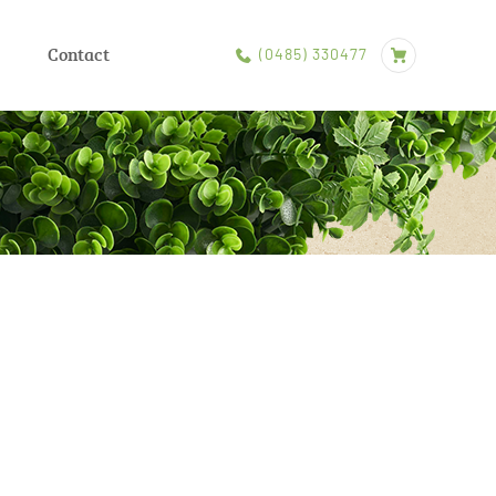
e
Contact
(0485) 330477