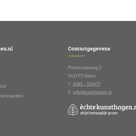
en.nl
Contactgegevens
Provincialeweg 2
5437 PD Beers
T.
0485 – 330477
ice
E.
info@kunsthagen.nl
oorwaarden