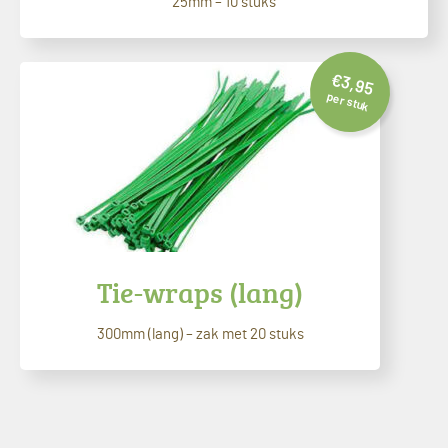
25mm – 10 stuks
€
3,95
per stuk
Tie-wraps (lang)
300mm (lang) – zak met 20 stuks