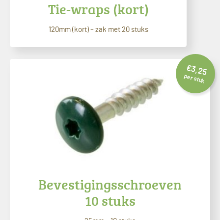
Tie-wraps (kort)
120mm (kort) – zak met 20 stuks
€
3,25
per stuk
Bevestigingsschroeven
10 stuks