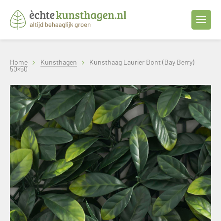
Home
Kunsthagen
Kunsthaag Laurier Bont (Bay Berry)
50×50